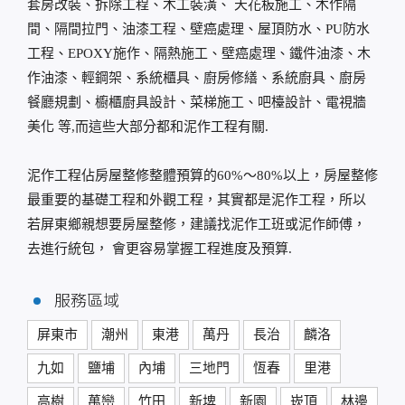
套房改裝、拆除工程、木工裝潢、 天花板施工、木作隔
間、隔間拉門、油漆工程、壁癌處理、屋頂防水、PU防水
工程、EPOXY施作、隔熱施工、壁癌處理、鐵件油漆、木
作油漆、輕鋼架、系統櫃具、廚房修繕、系統廚具、廚房
餐廳規劃、櫥櫃廚具設計、菜梯施工、吧檯設計、電視牆
美化 等,而這些大部分都和泥作工程有關.
泥作工程佔房屋整修整體預算的60%～80%以上，房屋整修
最重要的基礎工程和外觀工程，其實都是泥作工程，所以
若屏東鄉親想要房屋整修，建議找泥作工班或泥作師傅，
去進行統包， 會更容易掌握工程進度及預算.
服務區域
屏東市
潮州
東港
萬丹
長治
麟洛
九如
鹽埔
內埔
三地門
恆春
里港
高樹
萬巒
竹田
新埤
新園
崁頂
林邊