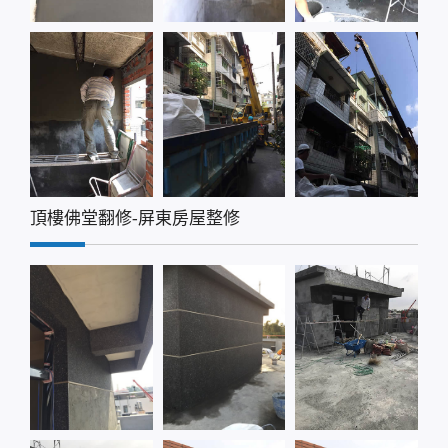
頂樓佛堂翻修-屏東房屋整修