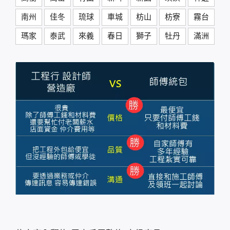
南州
佳冬
琉球
車城
枋山
枋寮
霧台
瑪家
泰武
來義
春日
獅子
牡丹
滿洲