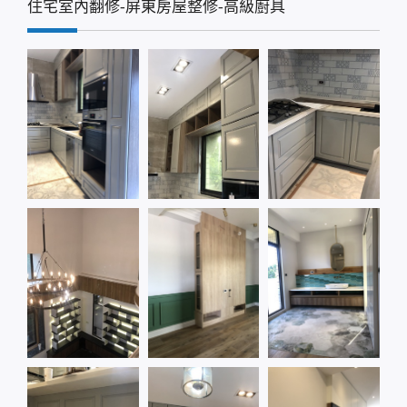
住宅室內翻修-屏東房屋整修-高級廚具