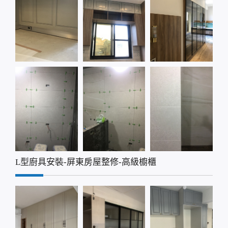
L型廚具安裝-屏東房屋整修-高級櫥櫃