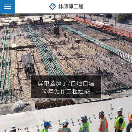
屏東蓋房子/自地自建
30年泥作工程經驗