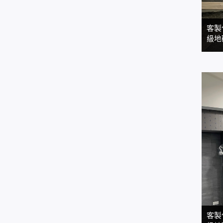
客製
級地
客製