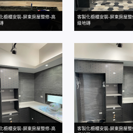
化櫥櫃安裝-屏東房屋整修-高
客製化櫥櫃安裝-屏東房屋整
磚
級地磚
化櫥櫃安裝-屏東房屋整修-高
客製化櫥櫃安裝-屏東房屋整