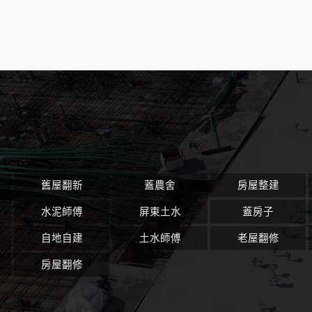
舊屋翻新
蓋農舍
房屋整建
水泥師傅
屏東土水
蓋房子
自地自建
土水師傅
老屋翻修
房屋翻修