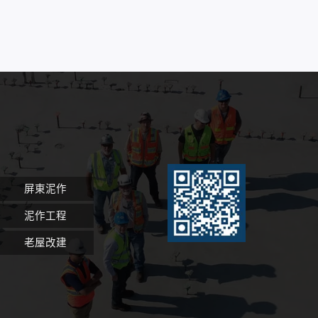
屏東泥作
泥作工程
老屋改建