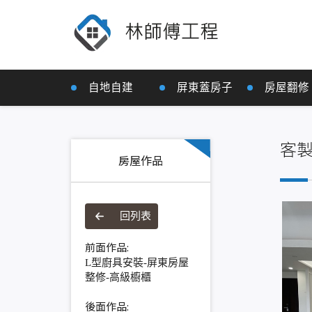
自地自建
屏東
蓋房子
房屋翻修
客製
房屋作品
回列表
前面作品:
L型廚具安裝-屏東房屋
整修-高級櫥櫃
後面作品: