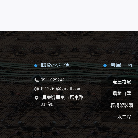
聯絡林師傅
房屋工程
0911029242
老屋拉皮
f912260@gmail.com
農地自建
屏東縣屏東市廣東路
914號
輕鋼架裝潢
土水工程