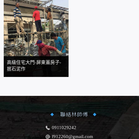
高級住宅大門-屏東蓋房子-
抿石泥作
聯絡林師傅
0911029242
f912260@gmail.com